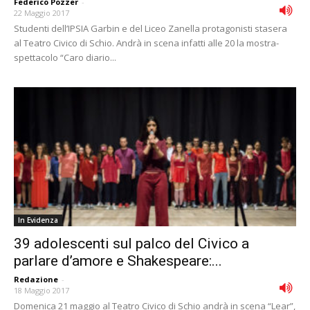
Federico Pozzer
-
22 Maggio 2017
Studenti dell’IPSIA Garbin e del Liceo Zanella protagonisti stasera
al Teatro Civico di Schio. Andrà in scena infatti alle 20 la mostra-
spettacolo “Caro diario...
In Evidenza
39 adolescenti sul palco del Civico a
parlare d’amore e Shakespeare:...
Redazione
-
18 Maggio 2017
Domenica 21 maggio al Teatro Civico di Schio andrà in scena “Lear”,