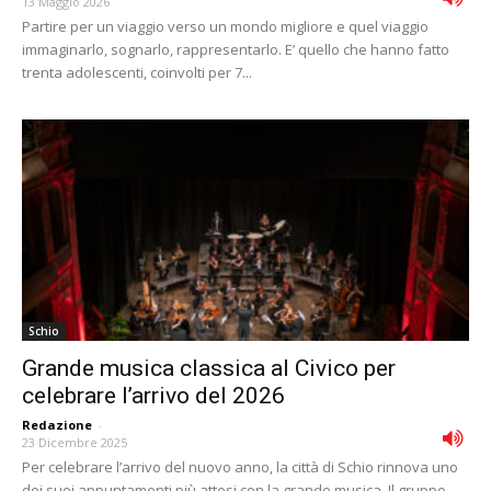
13 Maggio 2026
Partire per un viaggio verso un mondo migliore e quel viaggio
immaginarlo, sognarlo, rappresentarlo. E’ quello che hanno fatto
trenta adolescenti, coinvolti per 7...
Schio
Grande musica classica al Civico per
celebrare l’arrivo del 2026
Redazione
-
23 Dicembre 2025
Per celebrare l’arrivo del nuovo anno, la città di Schio rinnova uno
dei suoi appuntamenti più attesi con la grande musica. Il gruppo