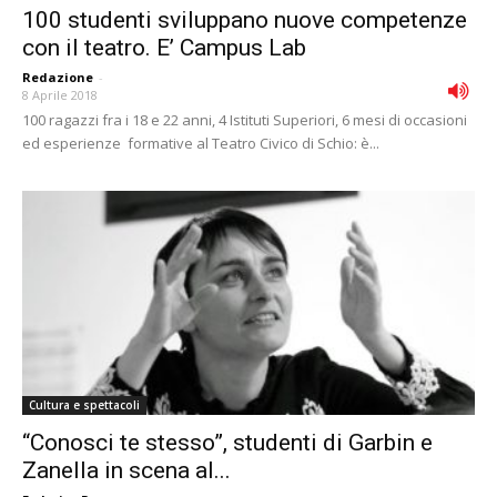
100 studenti sviluppano nuove competenze
con il teatro. E’ Campus Lab
Redazione
-
8 Aprile 2018
100 ragazzi fra i 18 e 22 anni, 4 Istituti Superiori, 6 mesi di occasioni
ed esperienze formative al Teatro Civico di Schio: è...
Cultura e spettacoli
“Conosci te stesso”, studenti di Garbin e
Zanella in scena al...