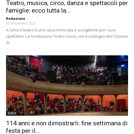
Teatro, musica, circo, danza e spettacoli per
famiglie: ecco tutta la...
Redazione
-
20 Settembre 2023
A Schio il teatro è una casa rinnovata e accogliente per i suoi
spettatori. La Fondazione Teatro Civico, con il sostegno del Comune
di...
Schio
114 anni e non dimostrarli: fine settimana di
festa per il...