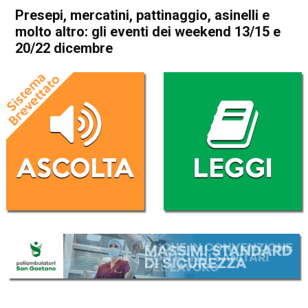
Presepi, mercatini, pattinaggio, asinelli e
molto altro: gli eventi dei weekend 13/15 e
20/22 dicembre
Home
Cultura e spettacoli
Attualità
Thiene
Carrè
Valdagno
Castelgomberto
Cultura e spettacoli
Fara Vicentino
In Evidenza
Arzignano
Lonigo
Asiago
Roana
Schio
Vicenza
Presepi, mercatini,
pattinaggio, asinelli e molto
altro: gli eventi dei weekend
13/15 e 20/22 dicembre
Da
Redazione
13 Dicembre 2024
(aggiornato il
13 Dicembre 2024 12:47
)