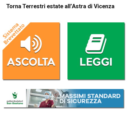
Torna Terrestri estate all’Astra di Vicenza
Home
Cultura e spettacoli
Cultura e spettacoli
In Evidenza
Vicenza
Torna Terrestri estate
all’Astra di Vicenza
Da
Redazione
31 Maggio 2026
(aggiornato il
31 Maggio 2026 15:19
)
ASCOLTA L'AUDIO
Lettore
00:00
00:00