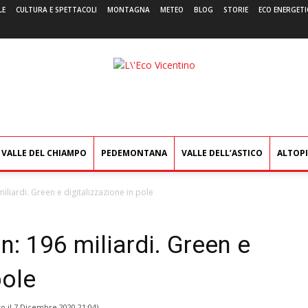
LE
CULTURA E SPETTACOLI
MONTAGNA
METEO
BLOG
STORIE
ECO ENERGETI
L'Eco
Vicentino
VALLE DEL CHIAMPO
PEDEMONTANA
VALLE DELL’ASTICO
ALTOP
liardi. Green e digitalizzazione in pole
: 196 miliardi. Green e
pole
o il
7 Dicembre 2020 21:04
)