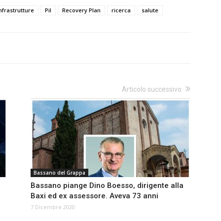
nfrastrutture
Pil
Recovery Plan
ricerca
salute
Articolo successivo
Bassano del Grappa
Bassano piange Dino Boesso, dirigente alla
Baxi ed ex assessore. Aveva 73 anni
7 Dicembre 2020