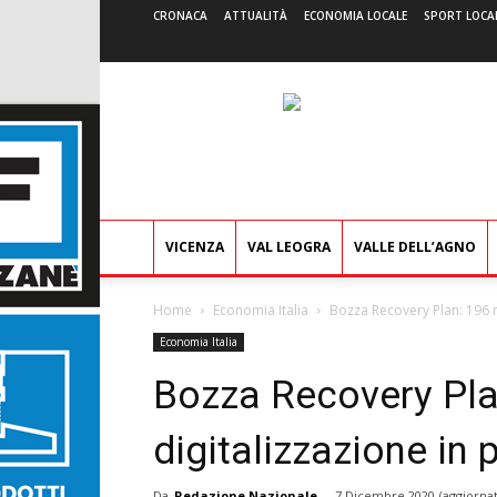
CRONACA
ATTUALITÀ
ECONOMIA LOCALE
SPORT LOCA
VICENZA
VAL LEOGRA
VALLE DELL’AGNO
Home
Economia Italia
Bozza Recovery Plan: 196 mi
Economia Italia
Bozza Recovery Plan
digitalizzazione in 
Da
Redazione Nazionale
-
7 Dicembre 2020
(aggiornat