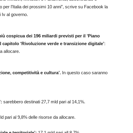
 per l’Italia dei prossimi 10 anni”, scrive su Facebook la
 Iv al governo.
più cospicua dei 196 miliardi previsti per il ‘Piano
l capitolo ‘Rivoluzione verde e transizione digitale’
:
a allocare.
ione, competitività e cultura’.
In questo caso saranno
’:
sarebbero destinati 27,7 mld pari al 14,1%.
d pari al 9,8% delle risorse da allocare.
le e territoriale’:
17,1 mld pari all,8,7%.