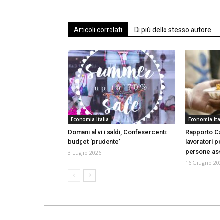
Articoli correlati
Di più dello stesso autore
Economia Italia
Economia Ita
Domani al vi i saldi, Confesercenti:
Rapporto Ca
budget ‘prudente’
lavoratori p
persone ass
3 Luglio 2026
16 Giugno 20