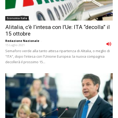
Economia Italia
Alitalia, c’è l’intesa con l’Ue: ITA “decolla” il
15 ottobre
Redazione Nazionale
-
15 Luglio 2021
Semaforo verde alla tanto attesa ripartenza di Alitalia, o meglio di
"ITA", dopo l'intesa con l'Unione Europea: la nuova compagnia
decollerà il prossimo 15...