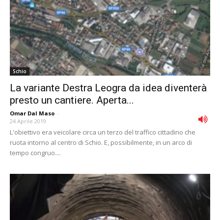
Schio
La variante Destra Leogra da idea diventerà
presto un cantiere. Aperta...
Omar Dal Maso
-
24 Aprile 2019
L'obiettivo era veicolare circa un terzo del traffico cittadino che
ruota intorno al centro di Schio. E, possibilmente, in un arco di
tempo congruo....