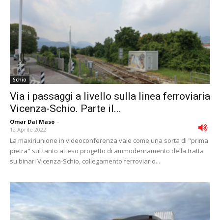
Schio
Via i passaggi a livello sulla linea ferroviaria
Vicenza-Schio. Parte il...
Omar Dal Maso
-
12 Aprile 2022
La maxiriunione in videoconferenza vale come una sorta di "prima
pietra" sul tanto atteso progetto di ammodernamento della tratta
su binari Vicenza-Schio, collegamento ferroviario...