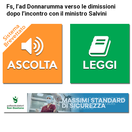
Fs, l’ad Donnarumma verso le dimissioni
dopo l’incontro con il ministro Salvini
Home
Economia Italia
Economia Italia
Fs, l’ad Donnarumma verso le
dimissioni dopo l’incontro con
il ministro Salvini
Da
Redazione Nazionale
25 Giugno 2026
(aggiornato il
25 Giugno 2026 17:10
)
ASCOLTA L'AUDIO