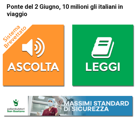
Ponte del 2 Giugno, 10 milioni gli italiani in
viaggio
Home
Economia Italia
Economia Italia
Ponte del 2 Giugno, 10
milioni gli italiani in viaggio
Da
Redazione Nazionale
31 Maggio 2026
(aggiornato il
31 Maggio 2026 15:47
)
ASCOLTA L'AUDIO
Lettore
00:00
00:00