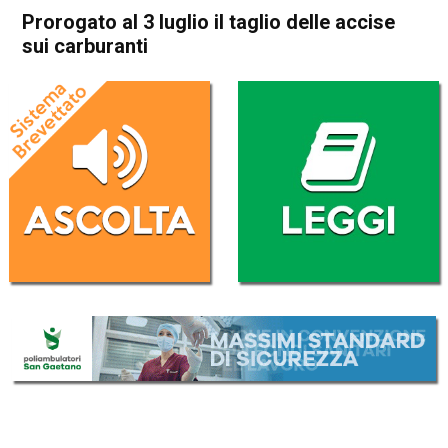
Prorogato al 3 luglio il taglio delle accise
sui carburanti
Home
Economia Italia
Economia Italia
Prorogato al 3 luglio il taglio
delle accise sui carburanti
Da
Redazione Nazionale
7 Giugno 2026
(aggiornato il
7 Giugno 2026 16:41
)
ASCOLTA L'AUDIO
Lettore
00:00
00:00