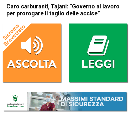
Caro carburanti, Tajani: “Governo al lavoro
per prorogare il taglio delle accise”
Home
Economia Italia
Economia Italia
Caro carburanti, Tajani:
“Governo al lavoro per
prorogare il taglio delle
accise”
Da
Redazione Nazionale
6 Giugno 2026
(aggiornato il
6 Giugno 2026 22:47
)