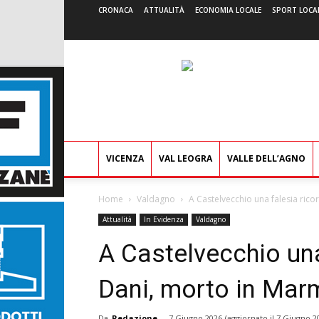
CRONACA
ATTUALITÀ
ECONOMIA LOCALE
SPORT LOCA
VICENZA
VAL LEOGRA
VALLE DELL’AGNO
Home
Valdagno
A Castelvecchio una falesia ric
Attualità
In Evidenza
Valdagno
A Castelvecchio una
Dani, morto in Mar
Da
Redazione
-
7 Giugno 2026
(aggiornato il
7 Giugno 2