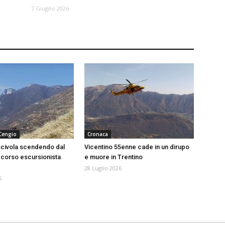
7 Giugno 2026
 Cengio
Cronaca
scivola scendendo dal
Vicentino 55enne cade in un dirupo
corso escursionista
e muore in Trentino
28 Luglio 2026
6