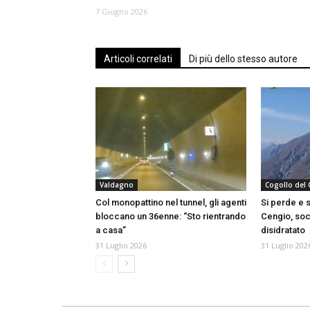
7 Giugno 2026
Articoli correlati
Di più dello stesso autore
Valdagno
Cogollo del
Col monopattino nel tunnel, gli agenti
Si perde e 
bloccano un 36enne: “Sto rientrando
Cengio, soc
a casa”
disidratato
31 Luglio 2026
31 Luglio 202