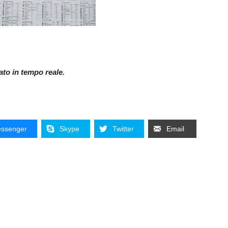
nato in tempo reale.
ssenger
Skype
Twitter
Email