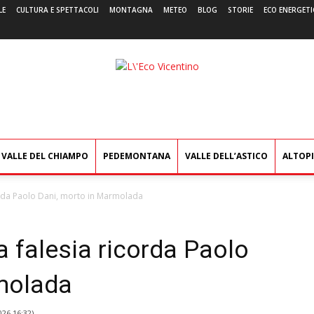
LE
CULTURA E SPETTACOLI
MONTAGNA
METEO
BLOG
STORIE
ECO ENERGETI
L'Eco
Vicentino
VALLE DEL CHIAMPO
PEDEMONTANA
VALLE DELL’ASTICO
ALTOP
orda Paolo Dani, morto in Marmolada
 falesia ricorda Paolo
molada
026 16:32
)