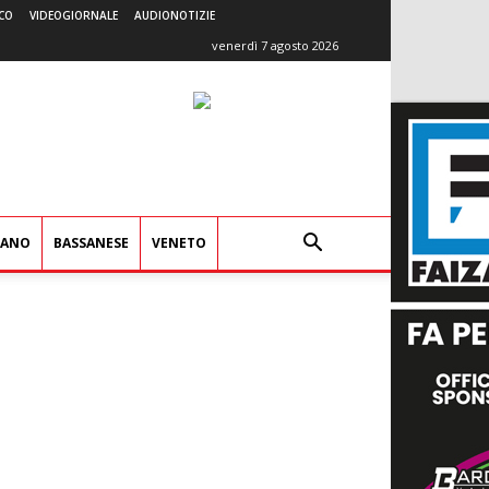
CO
VIDEOGIORNALE
AUDIONOTIZIE
venerdì 7 agosto 2026
IANO
BASSANESE
VENETO