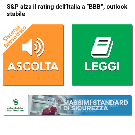
S&P alza il rating dellʼItalia a “BBB”, outlook
stabile
Home
Economia Italia
Economia Italia
S&P alza il rating dellʼItalia a
“BBB”, outlook stabile
Da
Redazione Nazionale
28 Ottobre 2017
(aggiornato il
29 Ottobre 2017 12:00
)
ASCOLTA L'AUDIO
Lettore
00:00
00:00