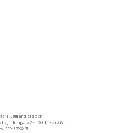
itore: Valliland Radio srl
a Lago di Lugano 27 – 36015 Schio (VI)
Iva 03945720245