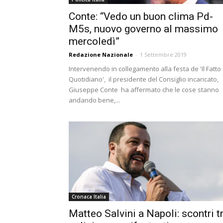
Conte: “Vedo un buon clima Pd-
M5s, nuovo governo al massimo
mercoledì”
Redazione Nazionale
-
1 Settembre 2019
Intervenendo in collegamento alla festa de 'Il Fatto
Quotidiano', il presidente del Consiglio incaricato,
Giuseppe Conte ha affermato che le cose stanno
andando bene,...
Cronaca Italia
Matteo Salvini a Napoli: scontri t