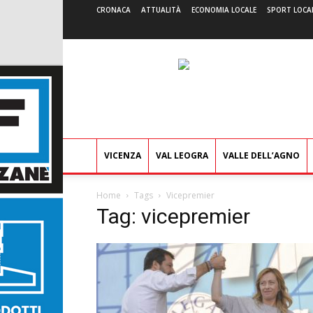
CRONACA
ATTUALITÀ
ECONOMIA LOCALE
SPORT LOCA
VICENZA
VAL LEOGRA
VALLE DELL’AGNO
Home
Tags
Vicepremier
Tag: vicepremier