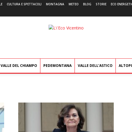
LE
CULTURA E SPETTACOLI
MONTAGNA
METEO
BLOG
STORIE
ECO ENERGETI
L'Eco
Vicentino
VALLE DEL CHIAMPO
PEDEMONTANA
VALLE DELL’ASTICO
ALTOP