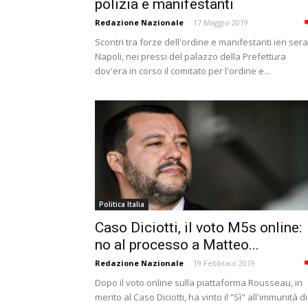
polizia e manifestanti
Redazione Nazionale
-
17 Maggio 2019
Scontri tra forze dell'ordine e manifestanti ieri sera
Napoli, nei pressi del palazzo della Prefettura
dov'era in corso il comitato per l'ordine e...
Politica Italia
Caso Diciotti, il voto M5s online:
no al processo a Matteo...
Redazione Nazionale
-
19 Febbraio 2019
Dopo il voto online sulla piattaforma Rousseau, in
merito al Caso Diciotti, ha vinto il “Sì" all'immunità di