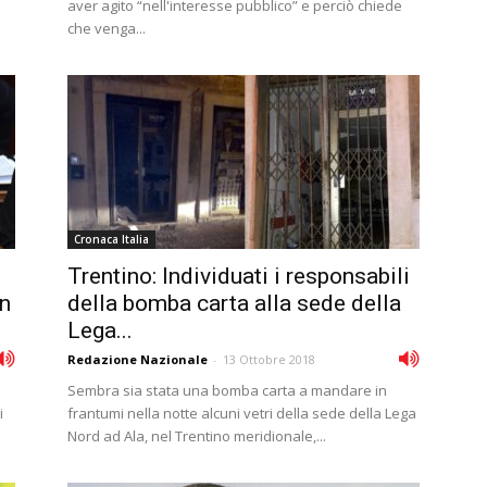
aver agito “nell'interesse pubblico” e perciò chiede
che venga...
Cronaca Italia
-
Trentino: Individuati i responsabili
in
della bomba carta alla sede della
Lega...
Redazione Nazionale
-
13 Ottobre 2018
Sembra sia stata una bomba carta a mandare in
i
frantumi nella notte alcuni vetri della sede della Lega
Nord ad Ala, nel Trentino meridionale,...