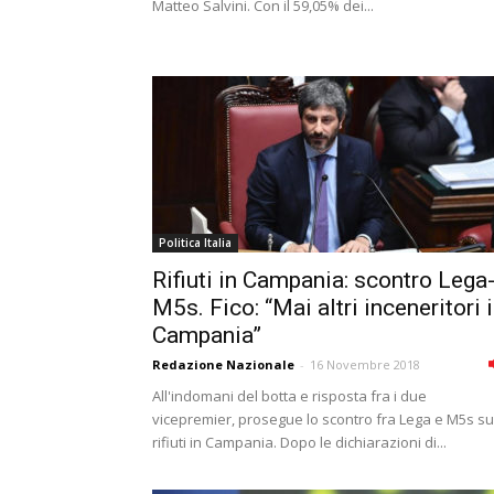
Matteo Salvini. Con il 59,05% dei...
Politica Italia
Rifiuti in Campania: scontro Lega
M5s. Fico: “Mai altri inceneritori 
Campania”
Redazione Nazionale
-
16 Novembre 2018
All'indomani del botta e risposta fra i due
vicepremier, prosegue lo scontro fra Lega e M5s su
rifiuti in Campania. Dopo le dichiarazioni di...