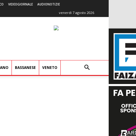
CO
VIDEOGIORNALE
AUDIONOTIZIE
venerdì 7 agosto 2026
IANO
BASSANESE
VENETO