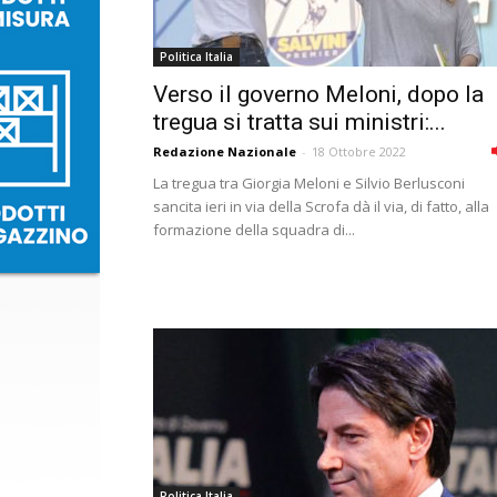
Politica Italia
Verso il governo Meloni, dopo la
tregua si tratta sui ministri:...
Redazione Nazionale
-
18 Ottobre 2022
La tregua tra Giorgia Meloni e Silvio Berlusconi
sancita ieri in via della Scrofa dà il via, di fatto, alla
formazione della squadra di...
Politica Italia