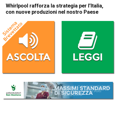
Whirlpool rafforza la strategia per l’Italia,
con nuove produzioni nel nostro Paese
Home
Economia Italia
Economia Italia
Whirlpool rafforza la strategia
per l’Italia, con nuove
produzioni nel nostro Paese
Da
Redazione Nazionale
26 Ottobre 2018
(aggiornato il
26 Ottobre 2018 17:46
)
ASCOLTA L'AUDIO