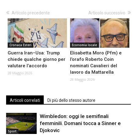
Articolo precedente
Articolo successivo
Cronaca Esteri
Economia locale
Guerra Iran–Usa: Trump
Elisabetta Moro (Pfm) e
chiede qualche giorno per
l’orafo Roberto Coin
valutare l’accordo
nominati Cavalieri del
lavoro da Mattarella
28 Maggio 2026
28 Maggio 2026
Articoli correlati
Di più dello stesso autore
Wimbledon: oggi le semifinali
femminili. Domani tocca a Sinner e
Djokovic
Sport