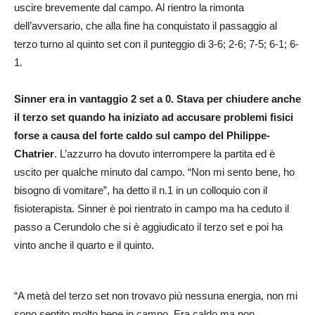
uscire brevemente dal campo. Al rientro la rimonta
dell’avversario, che alla fine ha conquistato il passaggio al
terzo turno al quinto set con il punteggio di 3-6; 2-6; 7-5; 6-1; 6-
1.
Sinner era in vantaggio 2 set a 0. Stava per chiudere anche
il terzo set quando ha iniziato ad accusare problemi fisici
forse a causa del forte caldo sul campo del Philippe-
Chatrier
. L’azzurro ha dovuto interrompere la partita ed è
uscito per qualche minuto dal campo. “Non mi sento bene, ho
bisogno di vomitare”, ha detto il n.1 in un colloquio con il
fisioterapista. Sinner è poi rientrato in campo ma ha ceduto il
passo a Cerundolo che si è aggiudicato il terzo set e poi ha
vinto anche il quarto e il quinto.
“A metà del terzo set non trovavo più nessuna energia, non mi
sono sentito molto bene in campo. Era caldo ma non