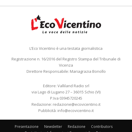
L’Eco Vicentino è una testata giornalistica
Registrazione n. 16/2016 del Registro Stampa del Tribunale di
Vicenza
Direttore Responsabile: Mariagrazia Bonollo
Editore: Valliland Radio srl
via Lago di Lugano 27 – 36015 Schio (VI)
P.Iva 03945720245
Redazione:
redazione@ecovicentino.it
Pubblicità:
info@ecovicentino.it
Presentazione
Newsletter
Redazione
Contributors