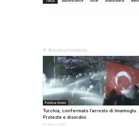
TAGS
Adolescence
incel
manosfera
Netfl
Articolo precedente
Politica Esteri
Turchia, confermato l’arresto di Imamoglu.
Proteste e disordini
23 Marzo 2025