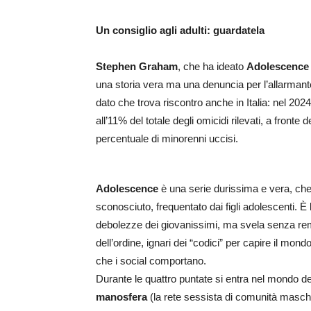
Un consiglio agli adulti: guardatela
Stephen Graham
, che ha ideato
Adolescence
una storia vera ma una denuncia per l’allarman
dato che trova riscontro anche in Italia: nel 202
all’11% del totale degli omicidi rilevati, a front
percentuale di minorenni uccisi.
Adolescence
è una serie durissima e vera, che a
sconosciuto, frequentato dai figli adolescenti. È 
debolezze dei giovanissimi, ma svela senza remore
dell’ordine, ignari dei “codici” per capire il mon
che i social comportano.
Durante le quattro puntate si entra nel mondo d
manosfera
(la rete sessista di comunità maschi