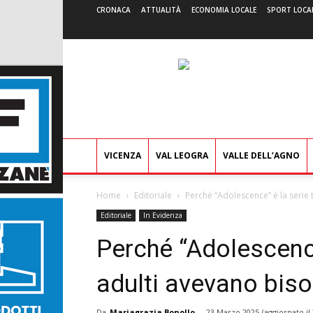
CRONACA
ATTUALITÀ
ECONOMIA LOCALE
SPORT LOCA
VICENZA
VAL LEOGRA
VALLE DELL’AGNO
Home
Editoriale
Perché “Adolescence” è la serie t
Editoriale
In Evidenza
Perché “Adolescence”
adulti avevano bis
Da
Mariagrazia Bonollo
-
23 Marzo 2025
(aggiornato il