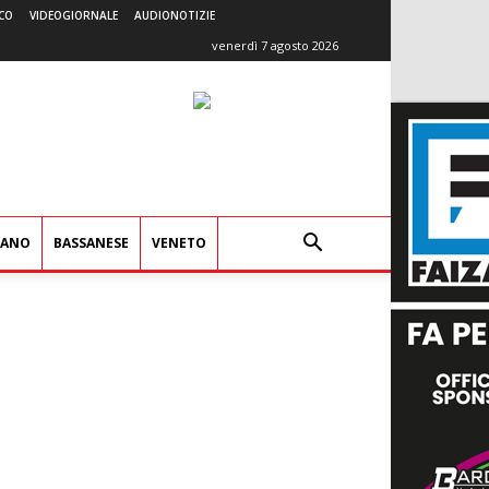
CO
VIDEOGIORNALE
AUDIONOTIZIE
venerdì 7 agosto 2026
IANO
BASSANESE
VENETO