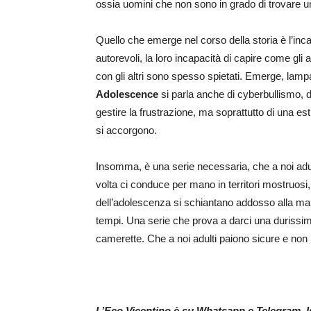
ossia uomini che non sono in grado di trovare u
Quello che emerge nel corso della storia è l’inca
autorevoli, la loro incapacità di capire come gli
con gli altri sono spesso spietati. Emerge, lamp
Adolescence
si parla anche di cyberbullismo, di
gestire la frustrazione, ma soprattutto di una est
si accorgono.
Insomma, è una serie necessaria, che a noi adult
volta ci conduce per mano in territori mostruosi, 
dell’adolescenza si schiantano addosso alla man
tempi. Una serie che prova a darci una durissima
camerette. Che a noi adulti paiono sicure e non 
L’Eco Vicentino è su Whatsapp e Telegram. Isc