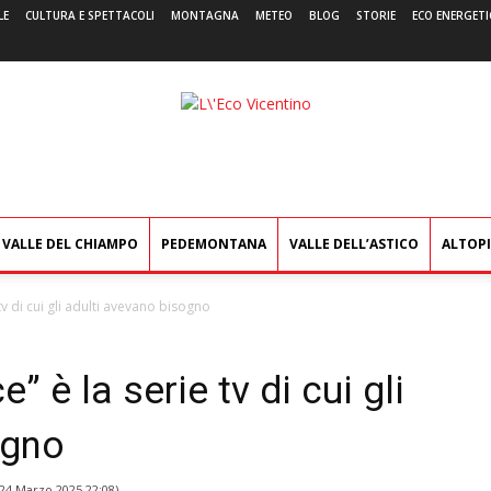
LE
CULTURA E SPETTACOLI
MONTAGNA
METEO
BLOG
STORIE
ECO ENERGETI
L'Eco
Vicentino
VALLE DEL CHIAMPO
PEDEMONTANA
VALLE DELL’ASTICO
ALTOP
v di cui gli adulti avevano bisogno
 è la serie tv di cui gli
ogno
24 Marzo 2025 22:08
)