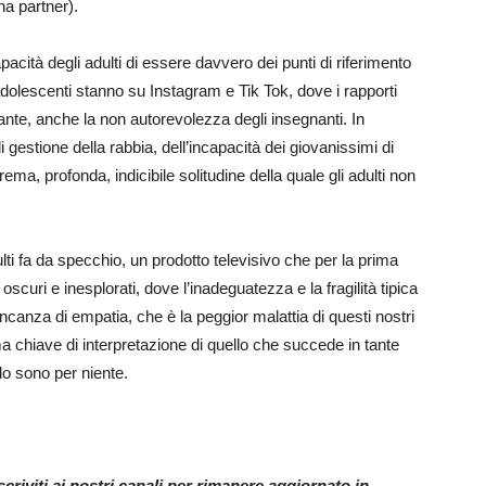
na partner).
pacità degli adulti di essere davvero dei punti di riferimento
 adolescenti stanno su Instagram e Tik Tok, dove i rapporti
ante, anche la non autorevolezza degli insegnanti. In
 gestione della rabbia, dell’incapacità dei giovanissimi di
rema, profonda, indicibile solitudine della quale gli adulti non
i fa da specchio, un prodotto televisivo che per la prima
oscuri e inesplorati, dove l’inadeguatezza e la fragilità tipica
canza di empatia, che è la peggior malattia di questi nostri
 chiave di interpretazione di quello che succede in tante
lo sono per niente.
riviti ai nostri canali per rimanere aggiornato in