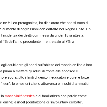
e ne è il co-protagonista, ha dichiarato che non si tratta di
te aumento di aggressioni con
coltello
nel Regno Unito. Un
4 l’incidenza dei delitti commessi da under 18 si attesta
e del 4% dell’anno precedente, mentre sale al 7% la
gli adulti apre gli acchi sull’abisso del mondo on line a loro
la prima a mettere gli adulti di fronte alle angosce e
 soprattutto i limiti di genitori, educatori e pure le forze
do “teen”, le emozioni che lo attraversa e i rischi drammatici
ella
mascolinità tossica
e ci familiarizza con parole come
li online) e
incel
(contrazione di “involuntary celibate”,