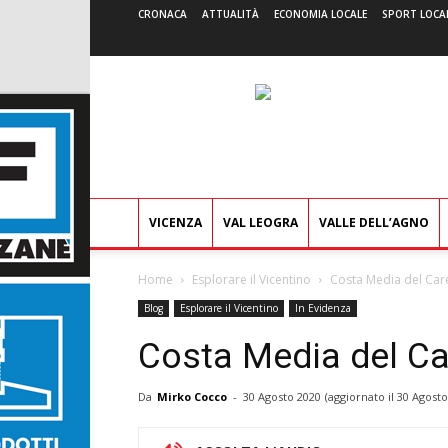
CRONACA
ATTUALITÀ
ECONOMIA LOCALE
SPORT LOCA
VICENZA
VAL LEOGRA
VALLE DELL’AGNO
Home
Esplorare il Vicentino
Costa Media del Car
Blog
Esplorare il Vicentino
In Evidenza
Costa Media del C
Da
Mirko Cocco
-
30 Agosto 2020
(aggiornato il
30 Agosto