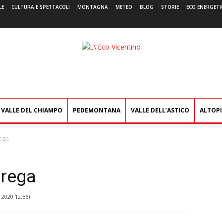
LE
CULTURA E SPETTACOLI
MONTAGNA
METEO
BLOG
STORIE
ECO ENERGETI
L'Eco
Vicentino
VALLE DEL CHIAMPO
PEDEMONTANA
VALLE DELL’ASTICO
ALTOP
ega
arega
 2020 12:56
)