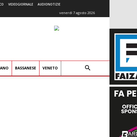
CO
VIDEOGIORNALE
AUDIONOTIZIE
venerdì 7 agosto 2026
IANO
BASSANESE
VENETO