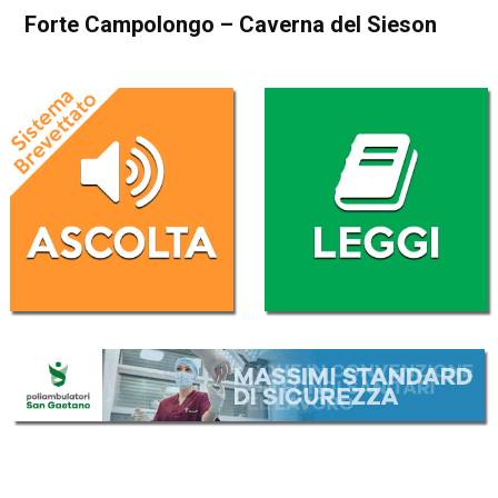
Forte Campolongo – Caverna del Sieson
Home
Esplorare il Vicentino
Blog
Esplorare il Vicentino
In Evidenza
Forte Campolongo –
Caverna del Sieson
Da
Mirko Cocco
27 Dicembre 2020
(aggiornato il
27 Dicembre 2020 16:15
)
ASCOLTA L'AUDIO
Lettore
00:00
00:00