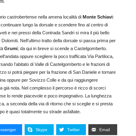
ti.
orio castrobertense nella amena località di
Monte Schiavi
:
a continuare lungo la dorsale e scendere fino al centro di
eti e nei pressi della Contrada Sandri si mira il più bello
e Dolomiti. Nell’ultimo tratto della dorsale si passa prima per
ità
Grumi
; da qui in breve si scende a Castelgomberto.
 dell’andata oppure scegliere la poco trafficata Via Partiloca,
sando l’abitato di Valle di Castelgomberto e le frazioni di
izzo si potrà piegare per la frazione di San Daniele e tornare
lina oppure per Sovizzo Colle e da qui raggiungere
a già nota. Nel complesso il percorso è ricco di scorci
scese lo rende piacevole e poco impegnativo. La lunghezza
rca, a seconda della via di ritorno che si sceglie e si presta
ppo è quasi totalmente su strade asfaltate.
ssenger
Skype
Twitter
Email