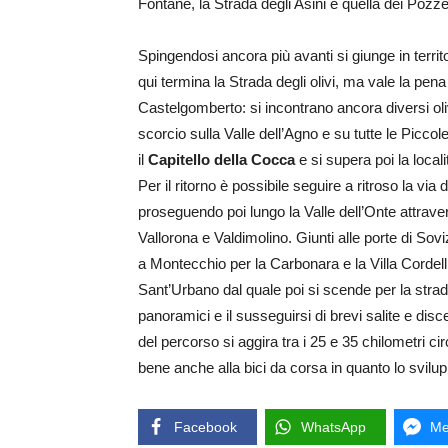
Fontane, la Strada degli Asini e quella dei Pozzet
Spingendosi ancora più avanti si giunge in territ
qui termina la Strada degli olivi, ma vale la pen
Castelgomberto: si incontrano ancora diversi oliv
scorcio sulla Valle dell’Agno e su tutte le Piccol
il
Capitello della Cocca
e si supera poi la local
Per il ritorno è possibile seguire a ritroso la via
proseguendo poi lungo la Valle dell’Onte attraver
Vallorona e Valdimolino. Giunti alle porte di Sov
a Montecchio per la Carbonara e la Villa Cordel
Sant’Urbano dal quale poi si scende per la strad
panoramici e il susseguirsi di brevi salite e di
del percorso si aggira tra i 25 e 35 chilometri ci
bene anche alla bici da corsa in quanto lo svilu
Facebook
WhatsApp
Me