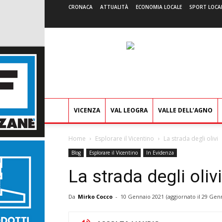
CRONACA
ATTUALITÀ
ECONOMIA LOCALE
SPORT LOCA
VICENZA
VAL LEOGRA
VALLE DELL’AGNO
Home
Esplorare il Vicentino
La strada degli olivi
Blog
Esplorare il Vicentino
In Evidenza
La strada degli olivi
Da
Mirko Cocco
-
10 Gennaio 2021
(aggiornato il
29 Genn