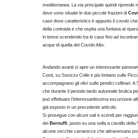
mediterranea. La via principale quindi riprend
dove sono situate le due piccole frazioni di
Covo
case dove caratteristico è appunto il
covolo
che
della contrada e che ospita una fontana al ripar
in breve scendendo tra le case fino ad incontra
acque di quella del Covolo Alto.
Andando avanti si apre un interessante panoram
Costi, su Sovizzo Colle e più lontano sulle Pic
accompagnano gli olivi sulle pendici collinari. A
che durante il periodo tardo autunnale brulica per 
può effettuare l’interessantissima escursione al
già esposto in un precedente articolo.
Si prosegue con alcuni sali e scendi per raggiun
dei
Bernuffi
, posto su una sella a cavallo della
alcune vecchie carrarecce che attraversano prati