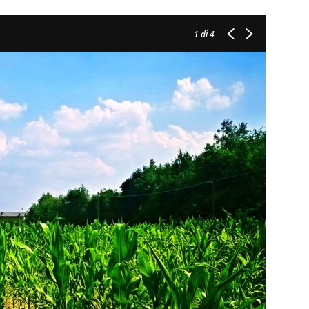
1
di 4