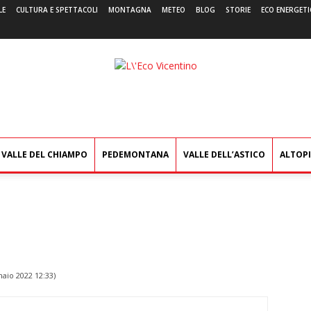
LE
CULTURA E SPETTACOLI
MONTAGNA
METEO
BLOG
STORIE
ECO ENERGETI
L'Eco
Vicentino
VALLE DEL CHIAMPO
PEDEMONTANA
VALLE DELL’ASTICO
ALTOP
aio 2022 12:33
)