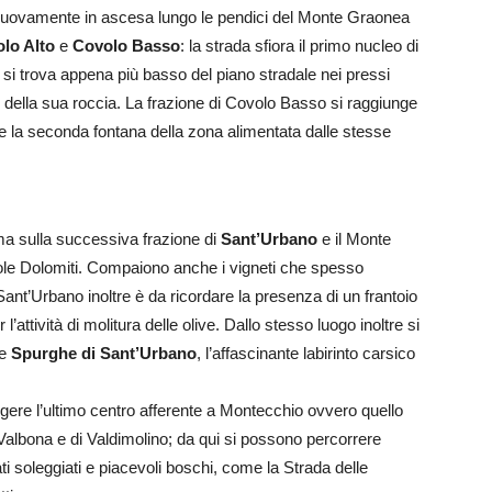
e nuovamente in ascesa lungo le pendici del Monte Graonea
lo Alto
e
Covolo Basso
: la strada sfiora il primo nucleo di
 si trova appena più basso del piano stradale nei pressi
o della sua roccia. La frazione di Covolo Basso si raggiunge
re la seconda fontana della zona alimentata dalle stesse
a sulla successiva frazione di
Sant’Urbano
e il Monte
cole Dolomiti. Compaiono anche i vigneti che spesso
 Sant’Urbano inoltre è da ricordare la presenza di un frantoio
l’attività di molitura delle olive. Dallo stesso luogo inoltre si
le
Spurghe di Sant’Urbano
, l’affascinante labirinto carsico
gere l’ultimo centro afferente a Montecchio ovvero quello
 Valbona e di Valdimolino; da qui si possono percorrere
 soleggiati e piacevoli boschi, come la Strada delle