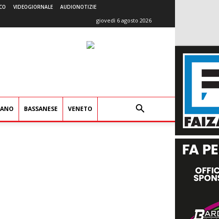
CO
VIDEOGIORNALE
AUDIONOTIZIE
giovedì 6 agosto 2026
IANO
BASSANESE
VENETO