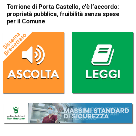
Torrione di Porta Castello, c’è l’accordo:
proprietà pubblica, fruibilità senza spese
per il Comune
Home
In Evidenza
Attualità
In Evidenza
Vicenza
Torrione di Porta Castello, c’è
l’accordo: proprietà pubblica,
fruibilità senza spese per il
Comune
Da
Redazione
19 Luglio 2017