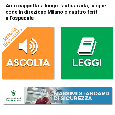
Auto cappottata lungo l’autostrada, lunghe
code in direzione Milano e quattro feriti
all’ospedale
Home
In Evidenza
Cronaca
Camisano
Grisignano di Zocco
In Evidenza
Auto cappottata lungo
l’autostrada, lunghe code in
direzione Milano e quattro
feriti all’ospedale
Da
Redazione
27 Luglio 2017