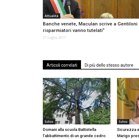
Attualità
Banche venete, Maculan scrive a Gentiloni 
risparmiatori vanno tutelati”
27 Luglio 2017
Articoli correlati
Di più dello stesso autore
Schio
Schio
Domani alla scuola Battistella
Sicurezza e
l’abbattimento di un grande cedro
Marigo prese