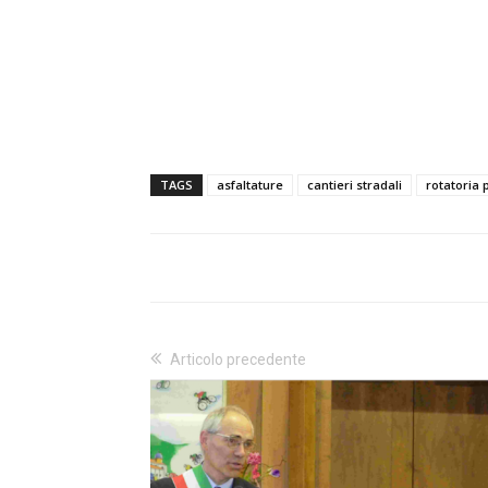
TAGS
asfaltature
cantieri stradali
rotatoria p
Articolo precedente