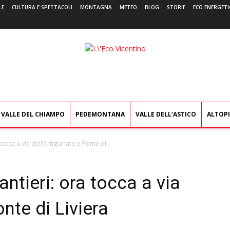
LE
CULTURA E SPETTACOLI
MONTAGNA
METEO
BLOG
STORIE
ECO ENERGETI
L'Eco
Vicentino
VALLE DEL CHIAMPO
PEDEMONTANA
VALLE DELL’ASTICO
ALTOP
tocca a via dell’Artigianato e Ponte di...
antieri: ora tocca a via
onte di Liviera