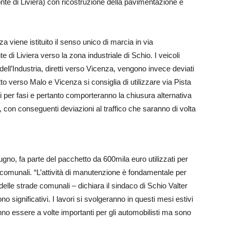
onte di Liviera) con ricostruzione della pavimentazione e
a viene istituito il senso unico di marcia in via
e di Liviera verso la zona industriale di Schio. I veicoli
dell’Industria, diretti verso Vicenza, vengono invece deviati
etto verso Malo e Vicenza si consiglia di utilizzare via Pista
iti per fasi e pertanto comporteranno la chiusura alternativa
e, con conseguenti deviazioni al traffico che saranno di volta
ugno, fa parte del pacchetto da 600mila euro utilizzati per
 comunali. “L’attività di manutenzione è fondamentale per
elle strade comunali – dichiara il sindaco di Schio Valter
o significativi. I lavori si svolgeranno in questi mesi estivi
nno essere a volte importanti per gli automobilisti ma sono