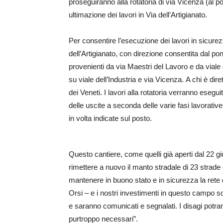
proseguiranno alla rotatoria di via Vicenza (al p
ultimazione dei lavori in Via dell’Artigianato.
Per consentire l’esecuzione dei lavori in sicurezz
dell’Artigianato, con direzione consentita dal pont
provenienti da via Maestri del Lavoro e da viale 
su viale dell’Industria e via Vicenza. A chi è dir
dei Veneti. I lavori alla rotatoria verranno esegu
delle uscite a seconda delle varie fasi lavorativ
in volta indicate sul posto.
Questo cantiere, come quelli già aperti dal 22 gi
rimettere a nuovo il manto stradale di 23 strade
mantenere in buono stato e in sicurezza la rete d
Orsi – e i nostri investimenti in questo campo son
e saranno comunicati e segnalati. I disagi potra
purtroppo necessari”.