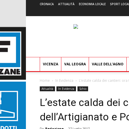
CRONACA
ATTUALITÀ
ECONOMIA LOCALE
SPORT LOCA
VICENZA
VAL LEOGRA
VALLE DELL’AGNO
Home
In Evidenza
L’estate calda dei cantieri: ora 
Attualità
In Evidenza
Schio
L’estate calda dei c
dell’Artigianato e P
Da
Redazione
-
27 Luglio 2017