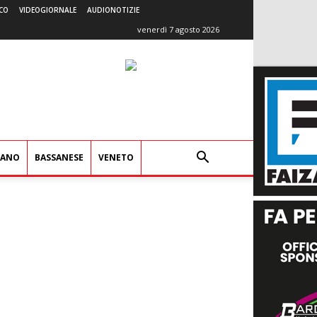
CO
VIDEOGIORNALE
AUDIONOTIZIE
venerdì 7 agosto 2026
IANO
BASSANESE
VENETO