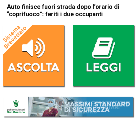
Auto finisce fuori strada dopo l’orario di
“coprifuoco”: feriti i due occupanti
Home
In Evidenza
Cronaca
In Evidenza
Vicenza
Auto finisce fuori strada dopo
l’orario di “coprifuoco”: feriti i
due occupanti
Da
Omar Dal Maso
8 Marzo 2021
(aggiornato il
8 Marzo 2021 18:12
)
ASCOLTA L'AUDIO