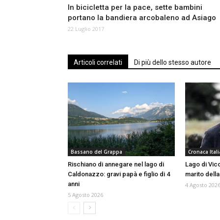
In bicicletta per la pace, sette bambini
portano la bandiera arcobaleno ad Asiago
22 Luglio 2017
Articoli correlati
Di più dello stesso autore
Bassano del Grappa
Cronaca Itali
Rischiano di annegare nel lago di
Lago di Vico
Caldonazzo: gravi papà e figlio di 4
marito della
anni
4 Agosto 202
5 Agosto 2026