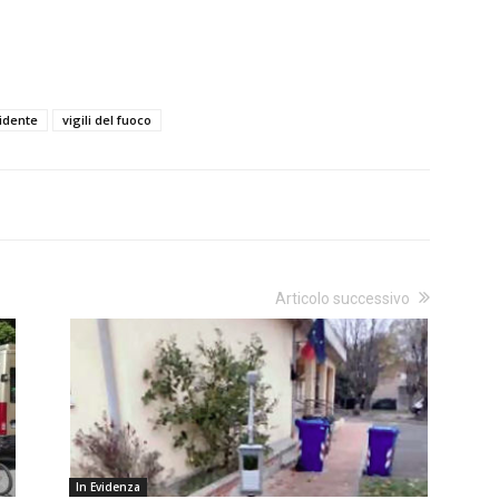
idente
vigili del fuoco
Articolo successivo
In Evidenza