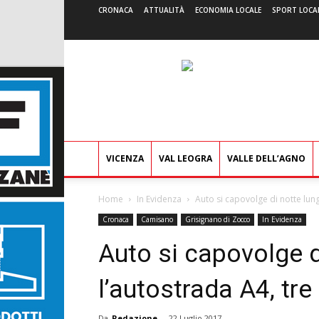
CRONACA
ATTUALITÀ
ECONOMIA LOCALE
SPORT LOCA
VICENZA
VAL LEOGRA
VALLE DELL’AGNO
Home
In Evidenza
Auto si capovolge di notte lungo
Cronaca
Camisano
Grisignano di Zocco
In Evidenza
Auto si capovolge d
l’autostrada A4, tre 
Da
Redazione
-
22 Luglio 2017