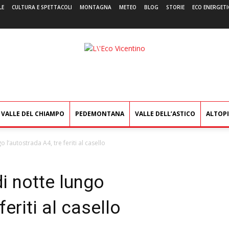
LE
CULTURA E SPETTACOLI
MONTAGNA
METEO
BLOG
STORIE
ECO ENERGETI
L'Eco
Vicentino
VALLE DEL CHIAMPO
PEDEMONTANA
VALLE DELL’ASTICO
ALTOP
 l’autostrada A4, tre feriti al casello
i notte lungo
feriti al casello