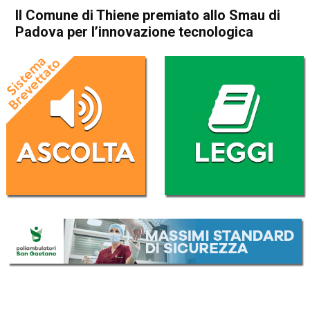
Il Comune di Thiene premiato allo Smau di
Padova per l’innovazione tecnologica
Home
In Evidenza
Attualità
In Evidenza
Thiene
Il Comune di Thiene premiato
allo Smau di Padova per
l’innovazione tecnologica
Da
Redazione
2 Aprile 2017
(aggiornato il
3 Aprile 2017 18:21
)
ASCOLTA L'AUDIO