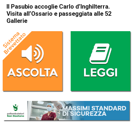
Il Pasubio accoglie Carlo d’Inghilterra.
Visita all’Ossario e passeggiata alle 52
Gallerie
Home
Attualità
Attualità
In Evidenza
Schio
Valli del Pasubio
Il Pasubio accoglie Carlo
d’Inghilterra. Visita
all’Ossario e passeggiata alle
52 Gallerie
Da
Redazione
2 Aprile 2017
(aggiornato il
2 Aprile 2017 20:06
)