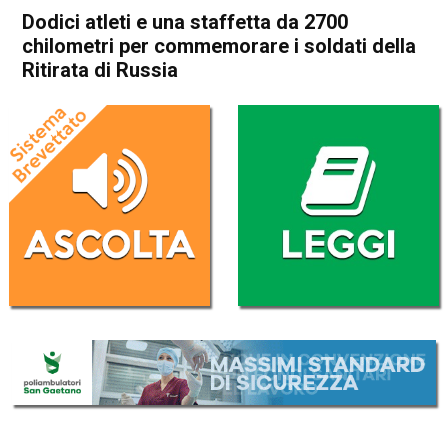
Dodici atleti e una staffetta da 2700
chilometri per commemorare i soldati della
Ritirata di Russia
Home
In Evidenza
Attualità
In Evidenza
Schio
Isola Vicentina
Sport locale
Dodici atleti e una staffetta
da 2700 chilometri per
commemorare i soldati della
Ritirata di Russia
Da
Redazione
1 Agosto 2017