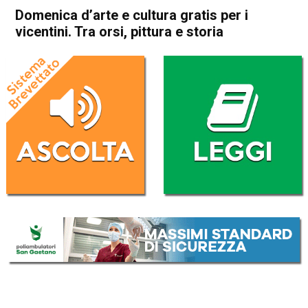
Domenica d’arte e cultura gratis per i
vicentini. Tra orsi, pittura e storia
Home
In Evidenza
Cultura e spettacoli
In Evidenza
Vicenza
Domenica d’arte e cultura
gratis per i vicentini. Tra orsi,
pittura e storia
Da
Omar Dal Maso
29 Novembre 2018
(aggiornato il
29 Novembre 2018 18:58
)
ASCOLTA L'AUDIO