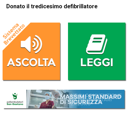
Donato il tredicesimo defibrillatore
Home
In Evidenza
Attualità
In Evidenza
Thiene
Donato il tredicesimo
defibrillatore
Da
Redazione
26 Novembre 2016
(aggiornato il
27 Novembre 2016 15:11
)
ASCOLTA L'AUDIO
Lettore
00:00
00:00