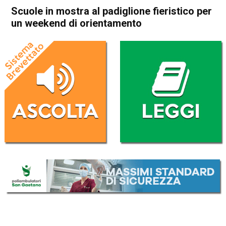
Scuole in mostra al padiglione fieristico per
un weekend di orientamento
Home
Attualità
Attualità
In Evidenza
Thiene
Scuole in mostra al
padiglione fieristico per un
weekend di orientamento
Da
Redazione
26 Novembre 2016
(aggiornato il
27 Novembre 2016 15:15
)
ASCOLTA L'AUDIO