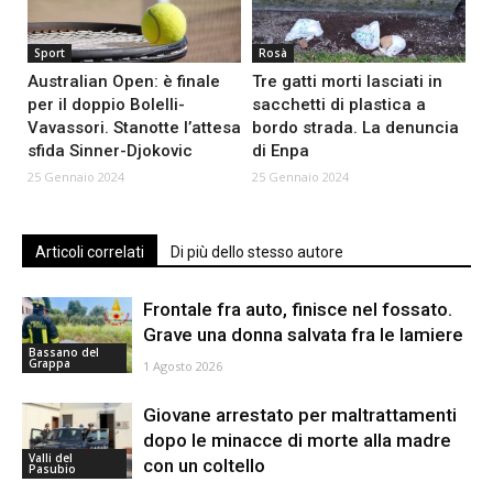
Sport
Rosà
Australian Open: è finale
Tre gatti morti lasciati in
per il doppio Bolelli-
sacchetti di plastica a
Vavassori. Stanotte l’attesa
bordo strada. La denuncia
sfida Sinner-Djokovic
di Enpa
25 Gennaio 2024
25 Gennaio 2024
Articoli correlati
Di più dello stesso autore
Frontale fra auto, finisce nel fossato.
Grave una donna salvata fra le lamiere
Bassano del
Grappa
1 Agosto 2026
Giovane arrestato per maltrattamenti
dopo le minacce di morte alla madre
Valli del
con un coltello
Pasubio