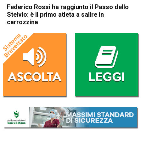
Federico Rossi ha raggiunto il Passo dello
Stelvio: è il primo atleta a salire in
carrozzina
Home
Schio
In Evidenza
Schio
Sport locale
Storie
Federico Rossi ha raggiunto il
Passo dello Stelvio: è il primo
atleta a salire in carrozzina
Da
Mariagrazia Bonollo
24 Settembre 2022
(aggiornato il
6 Ottobre 2022 15:42
)
ASCOLTA L'AUDIO