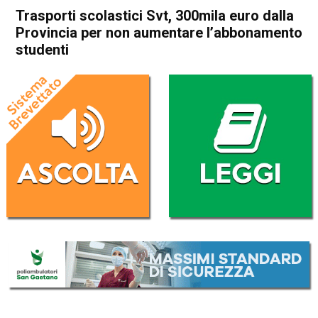
Trasporti scolastici Svt, 300mila euro dalla
Provincia per non aumentare l’abbonamento
studenti
Home
In Evidenza
Attualità
In Evidenza
Trasporti scolastici Svt,
300mila euro dalla Provincia
per non aumentare
l’abbonamento studenti
Da
Redazione
3 Agosto 2017
(aggiornato il
25 Settembre 2017 21:32
)