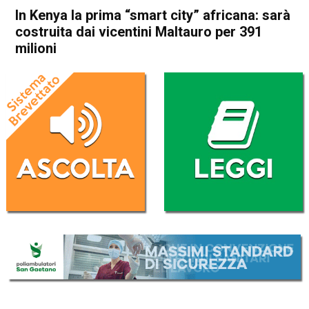
In Kenya la prima “smart city” africana: sarà
costruita dai vicentini Maltauro per 391
milioni
Home
In Evidenza
Economia locale
In Evidenza
Vicenza
In Kenya la prima “smart
city” africana: sarà costruita
dai vicentini Maltauro per
391 milioni
Da
Redazione
9 Agosto 2017