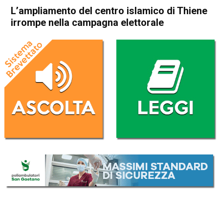
L’ampliamento del centro islamico di Thiene
irrompe nella campagna elettorale
Home
In Evidenza
Attualità
In Evidenza
Thiene
L’ampliamento del centro
islamico di Thiene irrompe
nella campagna elettorale
Da
Mariagrazia Bonollo
4 Giugno 2017
(aggiornato il
5 Giugno 2017 17:59
)
ASCOLTA L'AUDIO