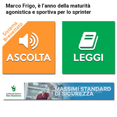
Marco Frigo, è l’anno della maturità
agonistica e sportiva per lo sprinter
Home
In Evidenza
In Evidenza
Marco Frigo, è l’anno della
maturità agonistica e
sportiva per lo sprinter
Da
Omar Dal Maso
22 Settembre 2018
(aggiornato il
22 Settembre 2018 11:38
)
ASCOLTA L'AUDIO