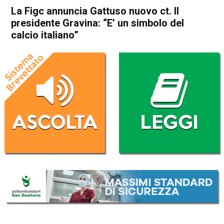
La Figc annuncia Gattuso nuovo ct. Il
presidente Gravina: “E’ un simbolo del
calcio italiano”
Home
Sport
Sport
La Figc annuncia Gattuso
nuovo ct. Il presidente
Gravina: “E’ un simbolo del
calcio italiano”
Da
Redazione Nazionale
16 Giugno 2025
(aggiornato il
16 Giugno 2025 12:42
)