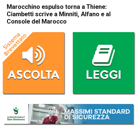
Marocchino espulso torna a Thiene:
Ciambetti scrive a Minniti, Alfano e al
Console del Marocco
Home
In Evidenza
Attualità
In Evidenza
Thiene
Marocchino espulso torna a
Thiene: Ciambetti scrive a
Minniti, Alfano e al Console
del Marocco
Da
Redazione
25 Luglio 2017