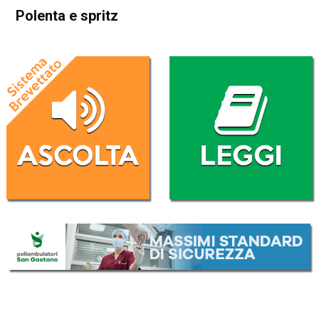
Polenta e spritz
Home
In Evidenza
Blog
In Evidenza
Polenta e spritz
Da
Girls on the Hills
21 Luglio 2018
ASCOLTA L'AUDIO
Lettore
00:00
00:00
Audio