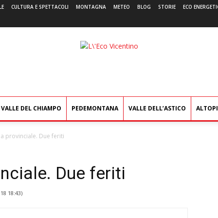
LE
CULTURA E SPETTACOLI
MONTAGNA
METEO
BLOG
STORIE
ECO ENERGETI
L'Eco
Vicentino
VALLE DEL CHIAMPO
PEDEMONTANA
VALLE DELL’ASTICO
ALTOP
a provinciale. Due feriti
nciale. Due feriti
018 18:43
)