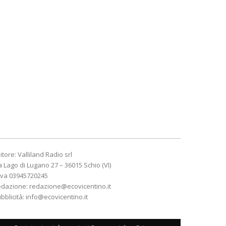
itore: Valliland Radio srl
a Lago di Lugano 27 – 36015 Schio (VI)
Iva 03945720245
edazione:
redazione@ecovicentino.it
bblicità:
info@ecovicentino.it