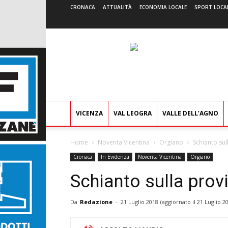
CRONACA
ATTUALITÀ
ECONOMIA LOCALE
SPORT LOCA
VICENZA
VAL LEOGRA
VALLE DELL’AGNO
Home
Noventa Vicentina
Orgiano
Schianto sull
Cronaca
In Evidenza
Noventa Vicentina
Orgiano
Schianto sulla provi
Da
Redazione
-
21 Luglio 2018
(aggiornato il
21 Luglio 2