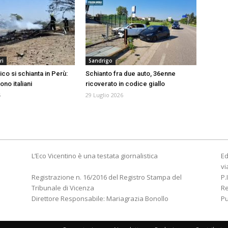
ri
Sandrigo
ico si schianta in Perù:
Schianto fra due auto, 36enne
ono italiani
ricoverato in codice giallo
6
29 Luglio 2026
L’Eco Vicentino è una testata giornalistica
Ed
vi
Registrazione n. 16/2016 del Registro Stampa del
P.
Tribunale di Vicenza
R
Direttore Responsabile: Mariagrazia Bonollo
Pu