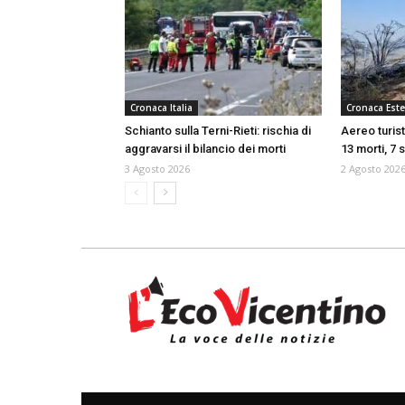
Cronaca Italia
Cronaca Este
Schianto sulla Terni-Rieti: rischia di
Aereo turist
aggravarsi il bilancio dei morti
13 morti, 7 s
3 Agosto 2026
2 Agosto 202