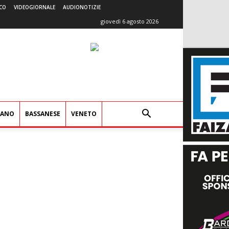
CO
VIDEOGIORNALE
AUDIONOTIZIE
giovedì 6 agosto 2026
IANO
BASSANESE
VENETO