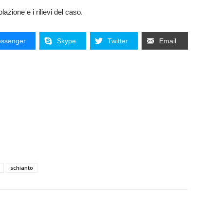
lazione e i rilievi del caso.
ssenger
Skype
Twitter
Email
schianto