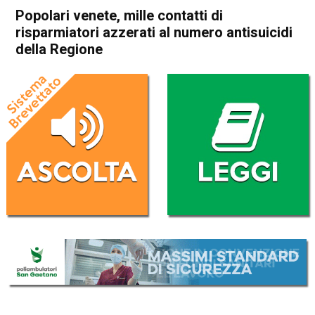
Popolari venete, mille contatti di
risparmiatori azzerati al numero antisuicidi
della Regione
Home
In Evidenza
Attualità
In Evidenza
Schio
Santorso
Veneto
Popolari venete, mille contatti
di risparmiatori azzerati al
numero antisuicidi della
Regione
Da
Redazione
1 Agosto 2017