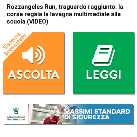
Rozzangeles Run, traguardo raggiunto: la
corsa regala la lavagna multimediale alla
scuola (VIDEO)
Home
In Evidenza
Attualità
In Evidenza
Sport locale
Thiene
Rozzangeles Run, traguardo
raggiunto: la corsa regala la
lavagna multimediale alla
scuola (VIDEO)
Da
Redazione
4 Luglio 2017