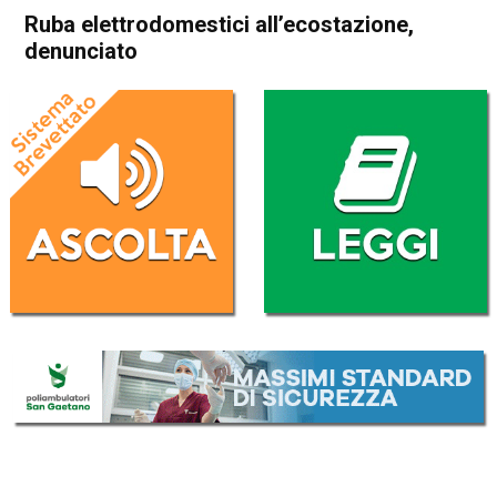
Ruba elettrodomestici all’ecostazione,
denunciato
Home
In Evidenza
Cronaca
In Evidenza
Schio
Marano Vicentino
Ruba elettrodomestici
all’ecostazione, denunciato
Da
Redazione
25 Agosto 2017
ASCOLTA L'AUDIO
Lettore
00:00
00:00