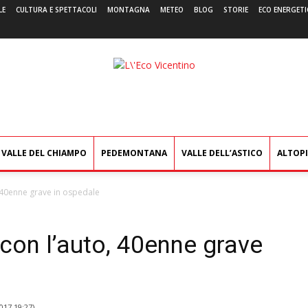
LE
CULTURA E SPETTACOLI
MONTAGNA
METEO
BLOG
STORIE
ECO ENERGETI
L'Eco
Vicentino
VALLE DEL CHIAMPO
PEDEMONTANA
VALLE DELL’ASTICO
ALTOP
 40enne grave in ospedale
con l’auto, 40enne grave
017 19:27
)