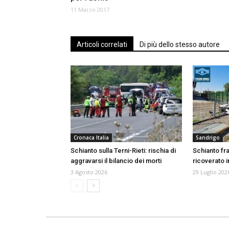
11 Marzo 2017
Articoli correlati
Di più dello stesso autore
Cronaca Italia
Sandrigo
Schianto sulla Terni-Rieti: rischia di
Schianto fr
aggravarsi il bilancio dei morti
ricoverato i
3 Agosto 2026
29 Luglio 202