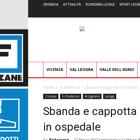
CRONACA
ATTUALITÀ
ECONOMIA LOCALE
SPORT LOCA
VICENZA
VAL LEOGRA
VALLE DELL’AGNO
Home
In Evidenza
Sbanda e cappotta con l’auto,
Cronaca
In Evidenza
Arzignano
Lonigo
Sbanda e cappotta 
in ospedale
Da
Redazione
-
11 Marzo 2017
(aggiornato il
12 Marzo 2