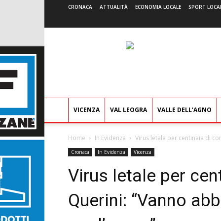
CRONACA
ATTUALITÀ
ECONOMIA LOCALE
SPORT LOCA
VICENZA
VAL LEOGRA
VALLE DELL’AGNO
Home
In Evidenza
Virus letale per centinaia di co
Cronaca
In Evidenza
Vicenza
Virus letale per cen
Querini: “Vanno abb