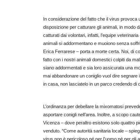
In considerazione del fatto che il virus provoca
disposizione per catturare gli animali, in modo 
catturati dai volontari, infatti, l’equipe veterinar
animali si addormentano e muoiono senza soffri
Erica Ferrarese – porta a morte certa. Noi, d
fatto con i nostri animali domestici colpiti da ma
siano addormentati e sia loro assicurata una mo
mai abbandonare un coniglio vuol dire segnare il
in casa, non lasciatelo in un parco credendo di da
L’ordinanza per debellare la mixomatosi prevede
asportare conigli nell’area. Inoltre, a scopo caut
Vicenza – dove peraltro esistono solo quattro pi
venduto. “Come autorità sanitaria locale – spiega
virus non è pericoloso né per l’uomo né per gli al