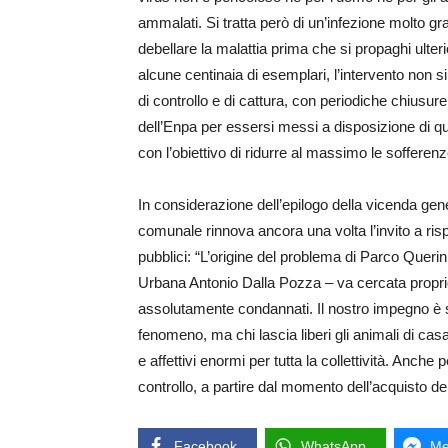
ammalati. Si tratta però di un’infezione molto gr
debellare la malattia prima che si propaghi ulteri
alcune centinaia di esemplari, l’intervento non si
di controllo e di cattura, con periodiche chiusure
dell’Enpa per essersi messi a disposizione di que
con l’obiettivo di ridurre al massimo le sofferenz
In considerazione dell’epilogo della vicenda gen
comunale rinnova ancora una volta l’invito a rispe
pubblici: “L’origine del problema di Parco Queri
Urbana Antonio Dalla Pozza – va cercata propr
assolutamente condannati. Il nostro impegno è
fenomeno, ma chi lascia liberi gli animali di ca
e affettivi enormi per tutta la collettività. Anc
controllo, a partire dal momento dell’acquisto de
Facebook
WhatsApp
Me