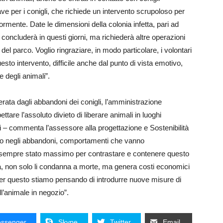
ave per i conigli, che richiede un intervento scrupoloso per
ormente. Date le dimensioni della colonia infetta, pari ad
 concluderà in questi giorni, ma richiederà altre operazioni
 del parco. Voglio ringraziare, in modo particolare, i volontari
sto intervento, difficile anche dal punto di vista emotivo,
e degli animali”.
erata dagli abbandoni dei conigli, l’amministrazione
ttare l’assoluto divieto di liberare animali in luoghi
ni – commenta l’assessore alla progettazione e Sostenibilità
io negli abbandoni, comportamenti che vanno
 sempre stato massimo per contrastare e contenere questo
sa, non solo li condanna a morte, ma genera costi economici
he per questo stiamo pensando di introdurre nuove misure di
ll’animale in negozio”.
ssenger
Skype
Twitter
Email