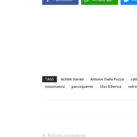
TAGS
Achille Variati
Antonio Dalla Pozza
cat
mixomatosi
parcoquerini
Ulss 8 Berica
vetri
Articolo precedente