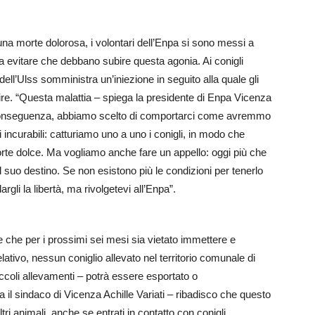
 una morte dolorosa, i volontari dell’Enpa si sono messi a
da evitare che debbano subire questa agonia. Ai conigli
ia dell’Ulss somministra un’iniezione in seguito alla quale gli
re. “Questa malattia – spiega la presidente di Enpa Vicenza
i conseguenza, abbiamo scelto di comportarci come avremmo
li incurabili: catturiamo uno a uno i conigli, in modo che
rte dolce. Ma vogliamo anche fare un appello: oggi più che
 suo destino. Se non esistono più le condizioni per tenerlo
rgli la libertà, ma rivolgetevi all’Enpa”.
 che per i prossimi sei mesi sia vietato immettere e
elativo, nessun coniglio allevato nel territorio comunale di
ccoli allevamenti – potrà essere esportato o
 il sindaco di Vicenza Achille Variati – ribadisco che questo
tri animali, anche se entrati in contatto con conigli