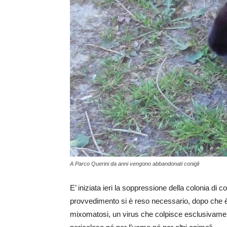
A Parco Querini da anni vengono abbandonati conigli
E’ iniziata ieri la soppressione della colonia di 
provvedimento si è reso necessario, dopo che è 
mixomatosi, un virus che colpisce esclusivament