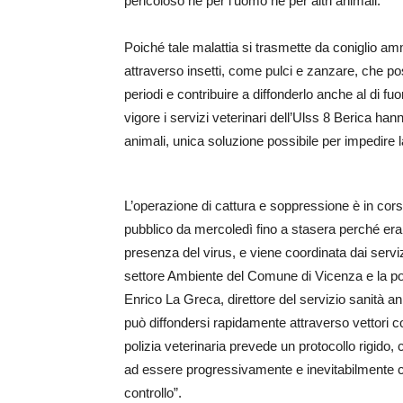
pericoloso né per l’uomo né per altri animali.
Poiché tale malattia si trasmette da coniglio a
attraverso insetti, come pulci e zanzare, che po
periodi e contribuire a diffonderlo anche al di fuo
vigore i servizi veterinari dell’Ulss 8 Berica hann
animali, unica soluzione possibile per impedire la
L’operazione di cattura e soppressione è in corso
pubblico da mercoledì fino a stasera perché era 
presenza del virus, e viene coordinata dai servizi
settore Ambiente del Comune di Vicenza e la poli
Enrico La Greca, direttore del servizio sanità a
può diffondersi rapidamente attraverso vettori 
polizia veterinaria prevede un protocollo rigido,
ad essere progressivamente e inevitabilmente col
controllo”.