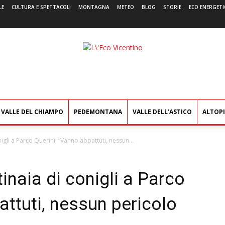
LE
CULTURA E SPETTACOLI
MONTAGNA
METEO
BLOG
STORIE
ECO ENERGETI
L'Eco
Vicentino
VALLE DEL CHIAMPO
PEDEMONTANA
VALLE DELL’ASTICO
ALTOP
nigli a Parco Querini: “Vanno abbattuti, nessun...
tinaia di conigli a Parco
attuti, nessun pericolo