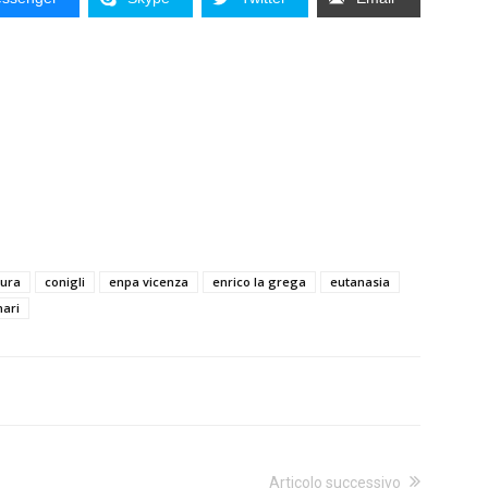
tura
conigli
enpa vicenza
enrico la grega
eutanasia
nari
Articolo successivo