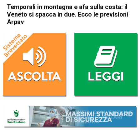
Temporali in montagna e afa sulla costa: il
Veneto si spacca in due. Ecco le previsioni
Arpav
Home
In Evidenza
Attualità
In Evidenza
Veneto
Temporali in montagna e afa
sulla costa: il Veneto si
spacca in due. Ecco le
previsioni Arpav
Da
Redazione
20 Luglio 2017