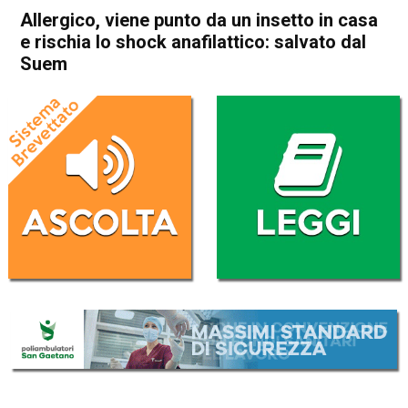
Allergico, viene punto da un insetto in casa
e rischia lo shock anafilattico: salvato dal
Suem
Home
Cronaca
Cronaca
In Evidenza
Vicenza
Sovizzo
Allergico, viene punto da un
insetto in casa e rischia lo
shock anafilattico: salvato
dal Suem
Da
Redazione
20 Luglio 2017