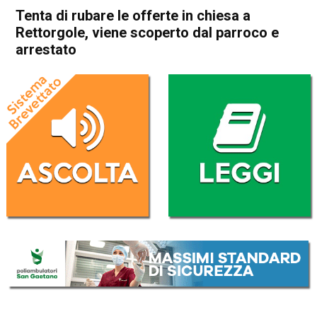
Tenta di rubare le offerte in chiesa a
Rettorgole, viene scoperto dal parroco e
arrestato
Home
In Evidenza
Vicenza
Caldogno
Cronaca
In Evidenza
Tenta di rubare le offerte in
chiesa a Rettorgole, viene
scoperto dal parroco e
arrestato
Da
Redazione
13 Luglio 2017