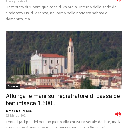
3 Giugno 2025
Ha tentato di rubare qualcosa di valore all'interno della sede del
sindacato Cisl di Vicenza, nel corso nella notte tra sabato e
domenica, ma...
Arsiero
Allunga le mani sul registratore di cassa del
bar: intasca 1.500...
Omar Dal Maso
-
22 Marzo 2024
Tenta il jackpot del bottino pieno alla chiusura serale del bar, ma la
sua azione furtiva non passa inosservata e alla fine sarà