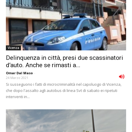
Vicenza
Delinquenza in città, presi due scassinatori
d’auto. Anche se rimasti a...
Omar Dal Maso
-
24 Marzo 2021
Si susseguono i fatti di microcriminalità nel capoluogo di Vicenza,
che dopo l'assalto agli autobus di linea Svt di sabato ei ripetuti
interventi in...