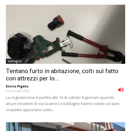
Valdagno
Tentano furto in abitazione, colti sul fatto
con attrezzi per lo...
Enrico Pigato
-
9 Gennaio 2022
La segnalazione è partita alle 16 di sabato 8 gennaio quando
alcuni residenti di via Gramsci a Valdagno hanno notato un'auto
sospetta appostarsi sotto...