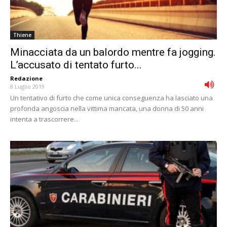
Thiene
Minacciata da un balordo mentre fa jogging.
L’accusato di tentato furto...
Redazione
-
8 Luglio 2019
Un tentativo di furto che come unica conseguenza ha lasciato una
profonda angoscia nella vittima mancata, una donna di 50 anni
intenta a trascorrere...