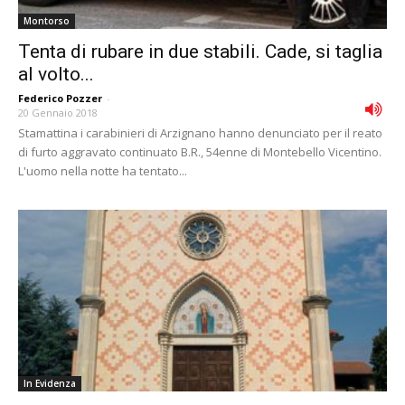
Montorso
Tenta di rubare in due stabili. Cade, si taglia
al volto...
Federico Pozzer
-
20 Gennaio 2018
Stamattina i carabinieri di Arzignano hanno denunciato per il reato
di furto aggravato continuato B.R., 54enne di Montebello Vicentino.
L'uomo nella notte ha tentato...
In Evidenza