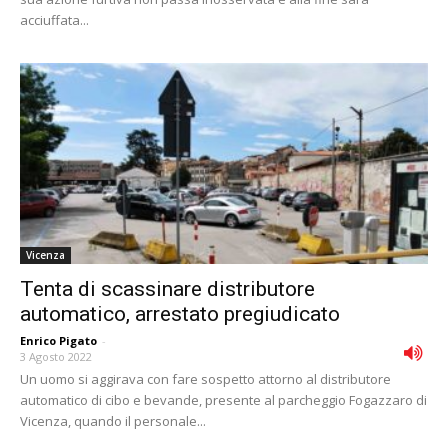
acciuffata...
Vicenza
Tenta di scassinare distributore
automatico, arrestato pregiudicato
Enrico Pigato
-
3 Agosto 2022
Un uomo si aggirava con fare sospetto attorno al distributore
automatico di cibo e bevande, presente al parcheggio Fogazzaro di
Vicenza, quando il personale...