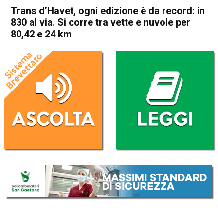
Trans d’Havet, ogni edizione è da record: in
830 al via. Si corre tra vette e nuvole per
80,42 e 24 km
Home
In Evidenza
In Evidenza
Schio
Piovene Rocchette
Valdagno
Recoaro Terme
Sport locale
Valli del Pasubio
Trans d’Havet, ogni edizione
è da record: in 830 al via. Si
corre tra vette e nuvole per
80,42 e 24 km
Da
Omar Dal Maso
26 Luglio 2024
(aggiornato il
26 Luglio 2024 16:59
)