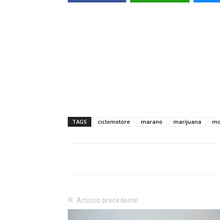
TAGS
ciclomotore
marano
marijuana
mo
Articolo precedente