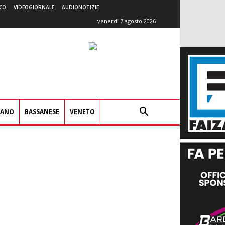
CO
VIDEOGIORNALE
AUDIONOTIZIE
venerdì 7 agosto 2026
IANO
BASSANESE
VENETO