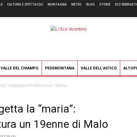
LE
CULTURA E SPETTACOLI
MONTAGNA
METEO
BLOG
STORIE
ECO ENERGETI
L'Eco
Vicentino
VALLE DEL CHIAMPO
PEDEMONTANA
VALLE DELL’ASTICO
ALTOP
ria”: segnalato in Prefettura un 19enne...
getta la “maria”:
tura un 19enne di Malo
017 23:11
)