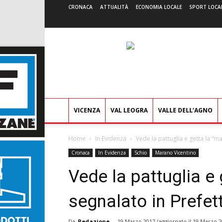
CRONACA
ATTUALITÀ
ECONOMIA LOCALE
SPORT LOCA
VICENZA
VAL LEOGRA
VALLE DELL’AGNO
Home
In Evidenza
Vede la pattuglia e getta la “ma
Cronaca
In Evidenza
Schio
Marano Vicentino
Vede la pattuglia e 
segnalato in Prefet
Da
Redazione
-
19 Marzo 2017
(aggiornato il
19 Marzo 2